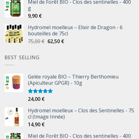
Miel de Forêt BIO - Clos des sentinelles - 400
g
9,90
€
Hydromel moelleux – Elixir de Dragon - 6
bouteilles de 75cl
75,00
€
62,50
€
BEST SELLING
Gelée royale BIO – Thierry Berthomieu
(Apiculteur GPGR) - 10g
24,00
€
Note
5.00
sur 5
Hydromel moelleux – Clos des Sentinelles - 75
cl (Image Innée)
14,90
€
Miel de Forêt BIO - Clos des sentinelles - 400