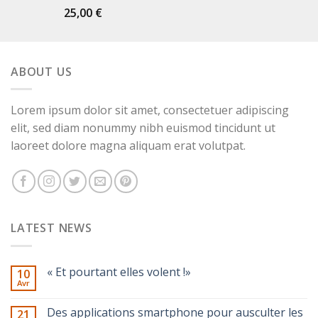
25,00
€
Note
5.00
sur 5
ABOUT US
Lorem ipsum dolor sit amet, consectetuer adipiscing
elit, sed diam nonummy nibh euismod tincidunt ut
laoreet dolore magna aliquam erat volutpat.
LATEST NEWS
« Et pourtant elles volent !»
10
Avr
Des applications smartphone pour ausculter les
21