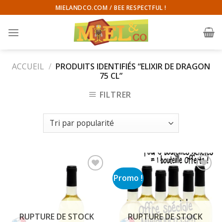
Skip
MIELANDCO.COM / BEE RESPECTFUL !
to
content
ACCUEIL
/
PRODUITS IDENTIFIÉS “ELIXIR DE DRAGON
75 CL”
FILTRER
Promo !
RUPTURE DE STOCK
RUPTURE DE STOCK