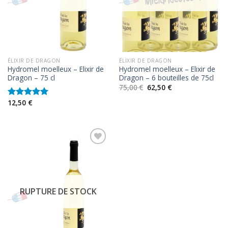
ÉLIXIR DE DRAGON
ÉLIXIR DE DRAGON
Hydromel moelleux – Elixir de
Hydromel moelleux – Elixir de
Dragon – 75 cl
Dragon – 6 bouteilles de 75cl
75,00
€
62,50
€
12,50
€
Note
5.00
sur 5
RUPTURE DE STOCK