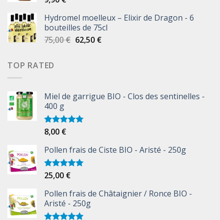
Hydromel moelleux – Elixir de Dragon - 6
bouteilles de 75cl
75,00
€
62,50
€
TOP RATED
Miel de garrigue BIO - Clos des sentinelles -
400 g
8,00
€
Note
5.00
sur 5
Pollen frais de Ciste BIO - Aristé - 250g
25,00
€
Note
5.00
sur 5
Pollen frais de Châtaignier / Ronce BIO -
Aristé - 250g