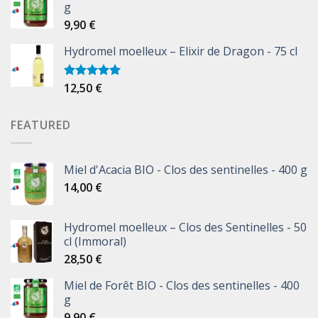
g
9,90
€
Hydromel moelleux – Elixir de Dragon - 75 cl
12,50
€
Note
5.00
sur 5
FEATURED
Miel d'Acacia BIO - Clos des sentinelles - 400 g
14,00
€
Hydromel moelleux – Clos des Sentinelles - 50
cl (Immoral)
28,50
€
Miel de Forêt BIO - Clos des sentinelles - 400
g
9,90
€