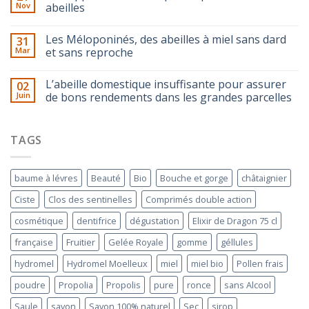
Nov
abeilles
Les Méloponinés, des abeilles à miel sans dard
31
Mar
et sans reproche
L’abeille domestique insuffisante pour assurer
02
Juin
de bons rendements dans les grandes parcelles
TAGS
baume à lévres
Beauté
Bio
Bouche et gorge
châtaignier
Ciste
Clos des sentinelles
Comprimés double action
cosmétique
dentifrice
dégustation
Elixir de Dragon 75 cl
française
Fruitier
Gelée Royale
gomme
géllules
hydromel
Hydromel Moelleux
miel
miel bio
Pollen frais
poudre
Propolia
Propolis
pure
ronce
sans Alcool
Saule
savon
Savon 100% naturel
Sec
sirop