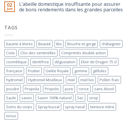
L’abeille domestique insuffisante pour assurer
02
Juin
de bons rendements dans les grandes parcelles
TAGS
baume à lévres
Beauté
Bio
Bouche et gorge
châtaignier
Ciste
Clos des sentinelles
Comprimés double action
cosmétique
dentifrice
dégustation
Elixir de Dragon 75 cl
française
Fruitier
Gelée Royale
gomme
géllules
hydromel
Hydromel Moelleux
miel
miel bio
Pollen frais
poudre
Propolia
Propolis
pure
ronce
sans Alcool
Saule
savon
Savon 100% naturel
Sec
sirop
Soins du corps
Spray buccal
spray nasal
teinture mère
tonus