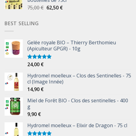
bouteilles de 75cl
75,00
€
62,50
€
BEST SELLING
Gelée royale BIO – Thierry Berthomieu
(Apiculteur GPGR) - 10g
24,00
€
Note
5.00
sur 5
Hydromel moelleux – Clos des Sentinelles - 75
cl (Image Innée)
14,90
€
Miel de Forêt BIO - Clos des sentinelles - 400
g
9,90
€
Hydromel moelleux – Elixir de Dragon - 75 cl