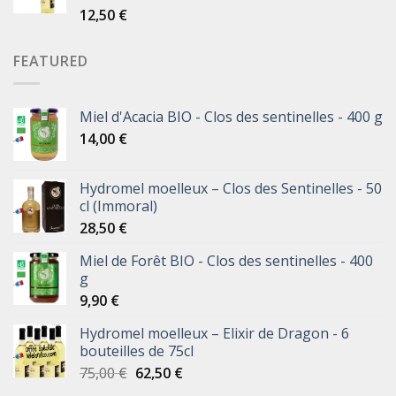
12,50
€
Note
5.00
sur 5
FEATURED
Miel d'Acacia BIO - Clos des sentinelles - 400 g
14,00
€
Hydromel moelleux – Clos des Sentinelles - 50
cl (Immoral)
28,50
€
Miel de Forêt BIO - Clos des sentinelles - 400
g
9,90
€
Hydromel moelleux – Elixir de Dragon - 6
bouteilles de 75cl
75,00
€
62,50
€