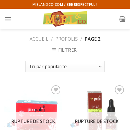
Skip
MIELANDCO.COM / BEE RESPECTFUL !
to
content
ACCUEIL
/
PROPOLIS
/
PAGE 2
FILTRER
RUPTURE DE STOCK
RUPTURE DE STOCK