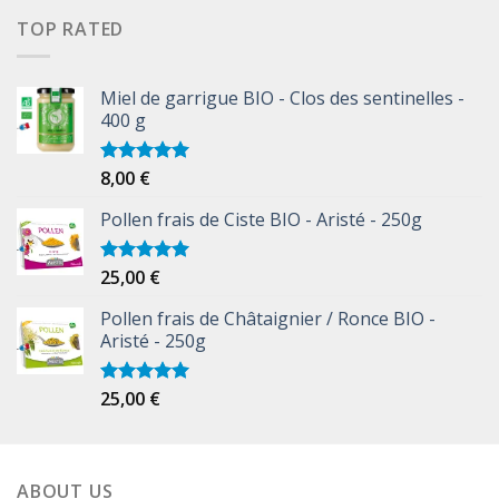
TOP RATED
Miel de garrigue BIO - Clos des sentinelles -
400 g
8,00
€
Note
5.00
sur 5
Pollen frais de Ciste BIO - Aristé - 250g
25,00
€
Note
5.00
sur 5
Pollen frais de Châtaignier / Ronce BIO -
Aristé - 250g
25,00
€
Note
5.00
sur 5
ABOUT US