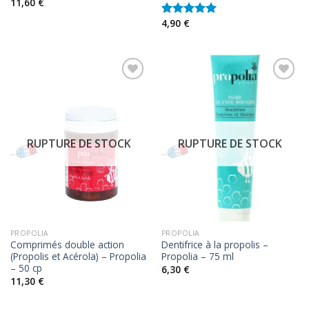
11,60
€
4,90
€
Note
5.00
sur 5
RUPTURE DE STOCK
RUPTURE DE STOCK
PROPOLIA
PROPOLIA
Comprimés double action
Dentifrice à la propolis –
(Propolis et Acérola) – Propolia
Propolia – 75 ml
– 50 cp
6,30
€
11,30
€