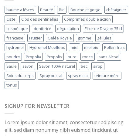
baume à lévres
Beauté
Bio
Bouche et gorge
châtaignier
Ciste
Clos des sentinelles
Comprimés double action
cosmétique
dentifrice
dégustation
Elixir de Dragon 75 cl
française
Fruitier
Gelée Royale
gomme
géllules
hydromel
Hydromel Moelleux
miel
miel bio
Pollen frais
poudre
Propolia
Propolis
pure
ronce
sans Alcool
Saule
savon
Savon 100% naturel
Sec
sirop
Soins du corps
Spray buccal
spray nasal
teinture mère
tonus
SIGNUP FOR NEWSLETTER
Lorem ipsum dolor sit amet, consectetuer adipiscing
elit, sed diam nonummy nibh euismod tincidunt ut