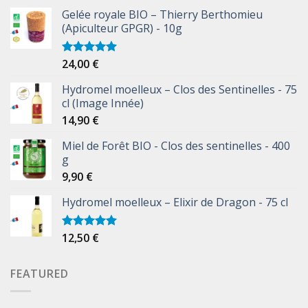
Gelée royale BIO – Thierry Berthomieu
(Apiculteur GPGR) - 10g
24,00
€
Note
5.00
sur 5
Hydromel moelleux – Clos des Sentinelles - 75
cl (Image Innée)
14,90
€
Miel de Forêt BIO - Clos des sentinelles - 400
g
9,90
€
Hydromel moelleux – Elixir de Dragon - 75 cl
12,50
€
Note
5.00
sur 5
FEATURED