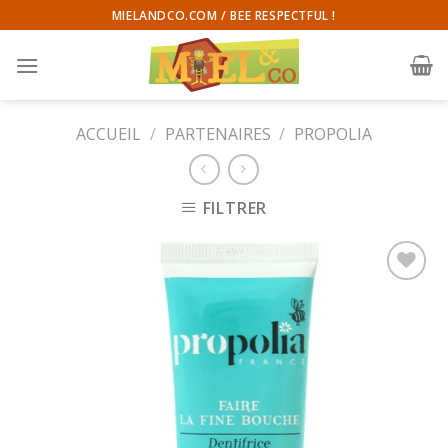
Skip
MIELANDCO.COM / BEE RESPECTFUL !
to
content
ACCUEIL
/
PARTENAIRES
/
PROPOLIA
FILTRER