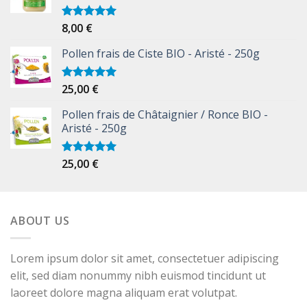
8,00
€
Note
5.00
sur 5
Pollen frais de Ciste BIO - Aristé - 250g
25,00
€
Note
5.00
sur 5
Pollen frais de Châtaignier / Ronce BIO -
Aristé - 250g
25,00
€
Note
5.00
sur 5
ABOUT US
Lorem ipsum dolor sit amet, consectetuer adipiscing
elit, sed diam nonummy nibh euismod tincidunt ut
laoreet dolore magna aliquam erat volutpat.