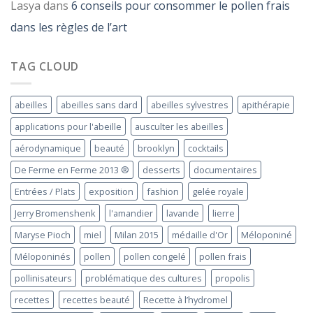
Lasya
dans
6 conseils pour consommer le pollen frais
dans les règles de l’art
TAG CLOUD
abeilles
abeilles sans dard
abeilles sylvestres
apithérapie
applications pour l'abeille
ausculter les abeilles
aérodynamique
beauté
brooklyn
cocktails
De Ferme en Ferme 2013 ®
desserts
documentaires
Entrées / Plats
exposition
fashion
gelée royale
Jerry Bromenshenk
l'amandier
lavande
lierre
Maryse Pioch
miel
Milan 2015
médaille d'Or
Méloponiné
Méloponinés
pollen
pollen congelé
pollen frais
pollinisateurs
problématique des cultures
propolis
recettes
recettes beauté
Recette à l’hydromel