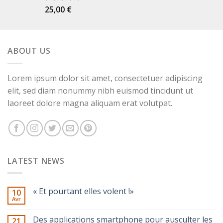
25,00
€
Note
5.00
sur 5
ABOUT US
Lorem ipsum dolor sit amet, consectetuer adipiscing
elit, sed diam nonummy nibh euismod tincidunt ut
laoreet dolore magna aliquam erat volutpat.
LATEST NEWS
« Et pourtant elles volent !»
10
Avr
Des applications smartphone pour ausculter les
21