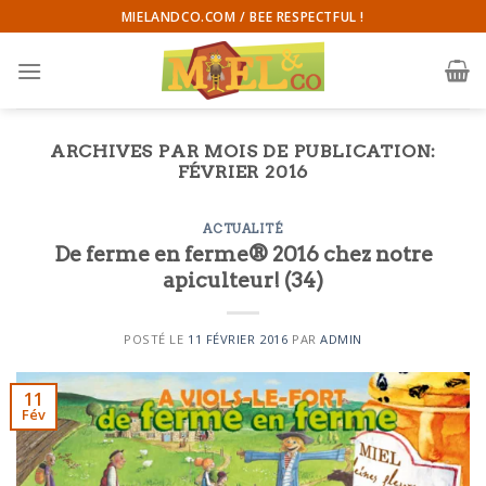
Skip
MIELANDCO.COM / BEE RESPECTFUL !
to
content
ARCHIVES PAR MOIS DE PUBLICATION:
FÉVRIER 2016
ACTUALITÉ
De ferme en ferme® 2016 chez notre
apiculteur! (34)
POSTÉ LE
11 FÉVRIER 2016
PAR
ADMIN
11
Fév