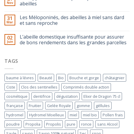
Nov
abeilles
Les Méloponinés, des abeilles à miel sans dard
31
Mar
et sans reproche
L’abeille domestique insuffisante pour assurer
02
Juin
de bons rendements dans les grandes parcelles
TAGS
baume à lévres
Beauté
Bio
Bouche et gorge
châtaignier
Ciste
Clos des sentinelles
Comprimés double action
cosmétique
dentifrice
dégustation
Elixir de Dragon 75 cl
française
Fruitier
Gelée Royale
gomme
géllules
hydromel
Hydromel Moelleux
miel
miel bio
Pollen frais
poudre
Propolia
Propolis
pure
ronce
sans Alcool
Saule
savon
Savon 100% naturel
Sec
sirop