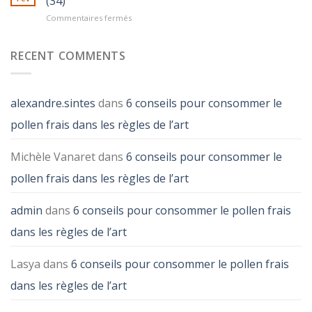
(34)
Commentaires fermés
sur
De
ferme
RECENT COMMENTS
en
ferme®
2016
chez
alexandre.sintes
dans
6 conseils pour consommer le
notre
apiculteur!
pollen frais dans les règles de l’art
(34)
Michèle Vanaret
dans
6 conseils pour consommer le
pollen frais dans les règles de l’art
admin
dans
6 conseils pour consommer le pollen frais
dans les règles de l’art
Lasya
dans
6 conseils pour consommer le pollen frais
dans les règles de l’art