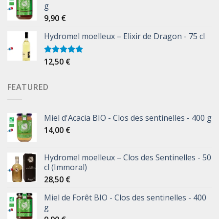
g
9,90
€
Hydromel moelleux – Elixir de Dragon - 75 cl
12,50
€
Note
5.00
sur 5
FEATURED
Miel d'Acacia BIO - Clos des sentinelles - 400 g
14,00
€
Hydromel moelleux – Clos des Sentinelles - 50
cl (Immoral)
28,50
€
Miel de Forêt BIO - Clos des sentinelles - 400
g