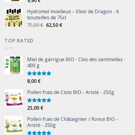
9,90
€
Hydromel moelleux – Elixir de Dragon - 6
bouteilles de 75cl
75,00
€
62,50
€
TOP RATED
Miel de garrigue BIO - Clos des sentinelles -
400 g
8,00
€
Note
5.00
sur 5
Pollen frais de Ciste BIO - Aristé - 250g
25,00
€
Note
5.00
sur 5
Pollen frais de Châtaignier / Ronce BIO -
Aristé - 250g