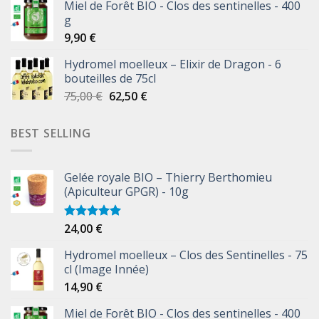
Miel de Forêt BIO - Clos des sentinelles - 400
g
9,90
€
Hydromel moelleux – Elixir de Dragon - 6
bouteilles de 75cl
75,00
€
62,50
€
BEST SELLING
Gelée royale BIO – Thierry Berthomieu
(Apiculteur GPGR) - 10g
24,00
€
Note
5.00
sur 5
Hydromel moelleux – Clos des Sentinelles - 75
cl (Image Innée)
14,90
€
Miel de Forêt BIO - Clos des sentinelles - 400