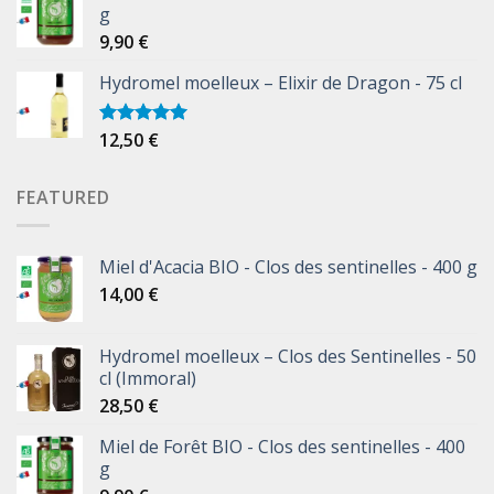
g
9,90
€
Hydromel moelleux – Elixir de Dragon - 75 cl
12,50
€
Note
5.00
sur 5
FEATURED
Miel d'Acacia BIO - Clos des sentinelles - 400 g
14,00
€
Hydromel moelleux – Clos des Sentinelles - 50
cl (Immoral)
28,50
€
Miel de Forêt BIO - Clos des sentinelles - 400
g