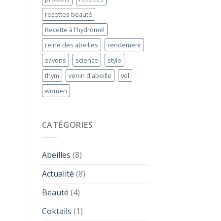
recettes beauté
Recette à l’hydromel
reine des abeilles
rendement
savons
science
style
thym
venin d'abeille
vol
women
CATÉGORIES
Abeilles
(8)
Actualité
(8)
Beauté
(4)
Coktails
(1)