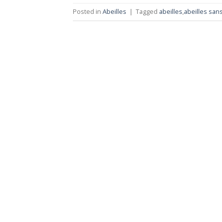
Posted in
Abeilles
|
Tagged
abeilles
,
abeilles san