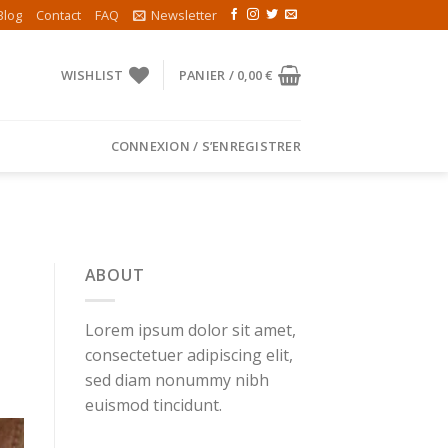
Blog
Contact
FAQ
Newsletter
WISHLIST
PANIER /
0,00
€
CONNEXION / S’ENREGISTRER
D
ABOUT
Lorem ipsum dolor sit amet,
consectetuer adipiscing elit,
sed diam nonummy nibh
euismod tincidunt.