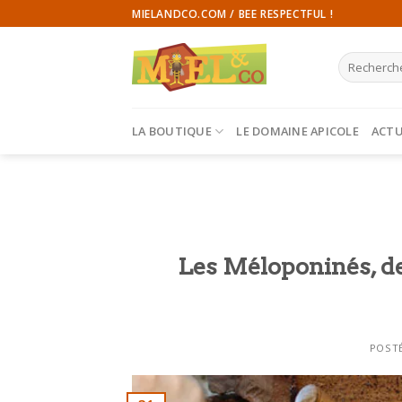
Skip
MIELANDCO.COM / BEE RESPECTFUL !
to
content
Recherche
pour :
LA BOUTIQUE
LE DOMAINE APICOLE
ACTU
Les Méloponinés, des
POST