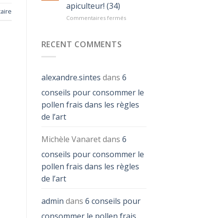
apiculteur! (34)
aire
Commentaires fermés
sur
De
ferme
RECENT COMMENTS
en
ferme®
2016
chez
alexandre.sintes
dans
6
notre
apiculteur!
conseils pour consommer le
(34)
pollen frais dans les règles
de l’art
Michèle Vanaret
dans
6
conseils pour consommer le
pollen frais dans les règles
de l’art
admin
dans
6 conseils pour
consommer le pollen frais