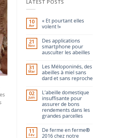
LATEST POSTS
« Et pourtant elles
10
Avr
volent !»
Des applications
21
Nov
smartphone pour
ausculter les abeilles
Les Méloponinés, des
31
Mar
abeilles à miel sans
dard et sans reproche
e
L’abeille domestique
02
ées
Juin
insuffisante pour
s
assurer de bons
rendements dans les
grandes parcelles
De ferme en ferme®
11
Fév
2016 chez notre