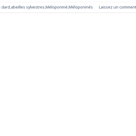
s dard
,
abeilles sylvestres
,
Méloponiné
,
Méloponinés
Laissez un comment