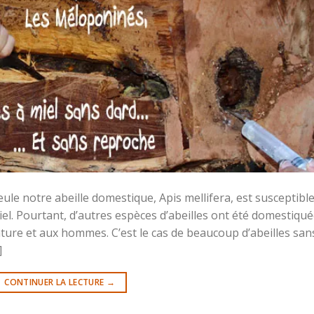
ule notre abeille domestique, Apis mellifera, est susceptibl
miel. Pourtant, d’autres espèces d’abeilles ont été domestiqu
ature et aux hommes. C’est le cas de beaucoup d’abeilles san
]
CONTINUER LA LECTURE
→