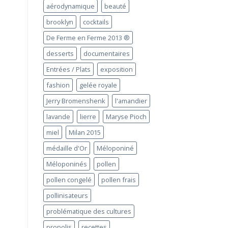
aérodynamique
beauté
brooklyn
cocktails
De Ferme en Ferme 2013 ®
desserts
documentaires
Entrées / Plats
exposition
fashion
gelée royale
Jerry Bromenshenk
l'amandier
lavande
lierre
Maryse Pioch
miel
Milan 2015
médaille d'Or
Méloponiné
Méloponinés
pollen
pollen congelé
pollen frais
pollinisateurs
problématique des cultures
propolis
recettes