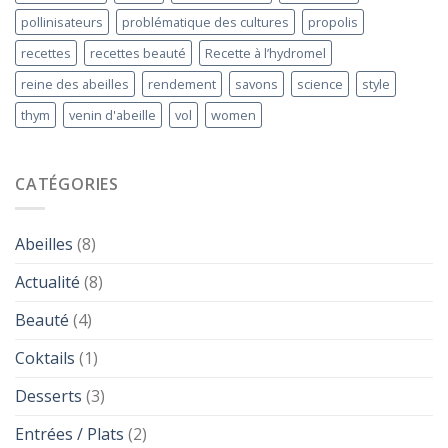
pollinisateurs
problématique des cultures
propolis
recettes
recettes beauté
Recette à l’hydromel
reine des abeilles
rendement
savons
science
style
thym
venin d'abeille
vol
women
CATÉGORIES
Abeilles
(8)
Actualité
(8)
Beauté
(4)
Coktails
(1)
Desserts
(3)
Entrées / Plats
(2)