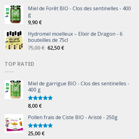
Miel de Forêt BIO - Clos des sentinelles - 400
g
9,90
€
Hydromel moelleux – Elixir de Dragon - 6
bouteilles de 75cl
75,00
€
62,50
€
TOP RATED
Miel de garrigue BIO - Clos des sentinelles -
400 g
8,00
€
Note
5.00
sur 5
Pollen frais de Ciste BIO - Aristé - 250g
25,00
€
Note
5.00
sur 5