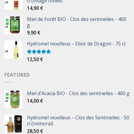
cl (Image Innée)
14,90
€
Miel de Forêt BIO - Clos des sentinelles - 400
g
9,90
€
Hydromel moelleux – Elixir de Dragon - 75 cl
12,50
€
Note
5.00
sur 5
FEATURED
Miel d'Acacia BIO - Clos des sentinelles - 400 g
14,00
€
Hydromel moelleux – Clos des Sentinelles - 50
cl (Immoral)
28,50
€