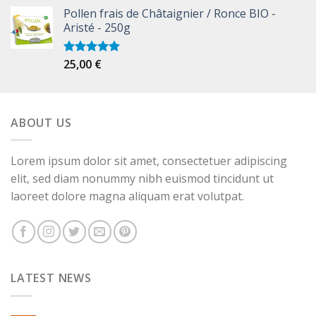
Pollen frais de Châtaignier / Ronce BIO -
Aristé - 250g
25,00
€
Note
5.00
sur 5
ABOUT US
Lorem ipsum dolor sit amet, consectetuer adipiscing
elit, sed diam nonummy nibh euismod tincidunt ut
laoreet dolore magna aliquam erat volutpat.
LATEST NEWS