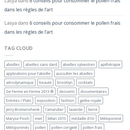
Lasya
dans
6 conseils pour consommer le pollen frais
dans les règles de l’art
Lasya
dans
6 conseils pour consommer le pollen frais
dans les règles de l’art
TAG CLOUD
abeilles
abeilles sans dard
abeilles sylvestres
apithérapie
applications pour l'abeille
ausculter les abeilles
aérodynamique
beauté
brooklyn
cocktails
De Ferme en Ferme 2013 ®
desserts
documentaires
Entrées / Plats
exposition
fashion
gelée royale
Jerry Bromenshenk
l'amandier
lavande
lierre
Maryse Pioch
miel
Milan 2015
médaille d'Or
Méloponiné
Méloponinés
pollen
pollen congelé
pollen frais