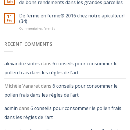
Juin
de bons rendements dans les grandes parcelles
De ferme en ferme® 2016 chez notre apiculteur!
11
Fév
(34)
Commentaires fermés
sur
De
ferme
RECENT COMMENTS
en
ferme®
2016
chez
alexandre.sintes
dans
6 conseils pour consommer le
notre
apiculteur!
pollen frais dans les règles de l’art
(34)
Michèle Vanaret
dans
6 conseils pour consommer le
pollen frais dans les règles de l’art
admin
dans
6 conseils pour consommer le pollen frais
dans les règles de l’art