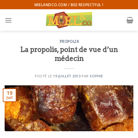
Skip
MIELANDCO.COM / BEE RESPECTFUL !
to
content
PROPOLIS
La propolis, point de vue d’un
médecin
POSTÉ LE
19 JUILLET 2013
PAR
SOPHIE
19
Juil