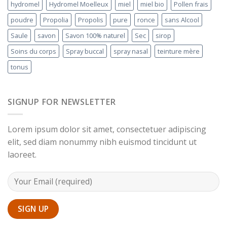
hydromel
Hydromel Moelleux
miel
miel bio
Pollen frais
poudre
Propolia
Propolis
pure
ronce
sans Alcool
Saule
savon
Savon 100% naturel
Sec
sirop
Soins du corps
Spray buccal
spray nasal
teinture mère
tonus
SIGNUP FOR NEWSLETTER
Lorem ipsum dolor sit amet, consectetuer adipiscing
elit, sed diam nonummy nibh euismod tincidunt ut
laoreet.