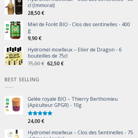
cl (Immoral)
28,50
€
Miel de Forêt BIO - Clos des sentinelles - 400
g
9,90
€
Hydromel moelleux – Elixir de Dragon - 6
bouteilles de 75cl
75,00
€
62,50
€
BEST SELLING
Gelée royale BIO – Thierry Berthomieu
(Apiculteur GPGR) - 10g
24,00
€
Note
5.00
sur 5
Hydromel moelleux – Clos des Sentinelles - 75