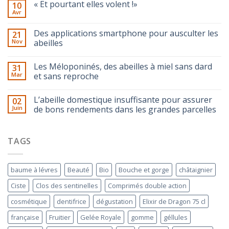
« Et pourtant elles volent !»
10
Avr
Des applications smartphone pour ausculter les
21
Nov
abeilles
Les Méloponinés, des abeilles à miel sans dard
31
Mar
et sans reproche
L’abeille domestique insuffisante pour assurer
02
Juin
de bons rendements dans les grandes parcelles
TAGS
baume à lévres
Beauté
Bio
Bouche et gorge
châtaignier
Ciste
Clos des sentinelles
Comprimés double action
cosmétique
dentifrice
dégustation
Elixir de Dragon 75 cl
française
Fruitier
Gelée Royale
gomme
géllules